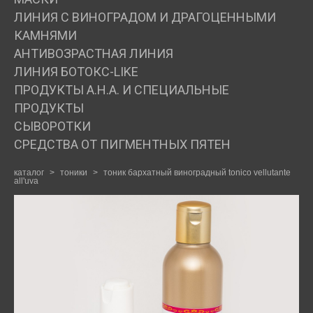
ЛИНИЯ С ВИНОГРАДОМ И ДРАГОЦЕННЫМИ
ДЛЯ ПРОФЕССИОНАЛОВ
КАМНЯМИ
АНТИВОЗРАСТНАЯ ЛИНИЯ
КОСМЕТОЛОГ
ЛИНИЯ БОТОКС-LIKE
ПРОДУКТЫ А.Н.А. И СПЕЦИАЛЬНЫЕ
ПРОДУКТЫ
БЛОГ
СЫВОРОТКИ
СРЕДСТВА ОТ ПИГМЕНТНЫХ ПЯТЕН
ОТЗЫВЫ
каталог
>
тоники
>
тоник бархатный виноградный tonico vellutante
all'uva
КОНТАКТЫ +79259177005
КОРЗИНА
(0)