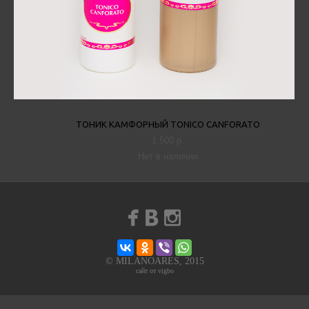
ТОНИК КАМФОРНЫЙ TONICO CANFORATO
1 500 p.
Нет в наличии
© MILANOARES, 2015
сайт от vigbo