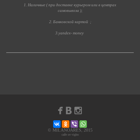
1. Наличные ( при доставке курьером или в центрах
ДЛЯ ПРОФЕССИОНАЛОВ
самовывоза );
2. Банковской картой ;
КОСМЕТОЛОГ
3.yandex- money
БЛОГ
ОТЗЫВЫ
КОНТАКТЫ +79259177005
© MILANOARES, 2015
сайт от vigbo