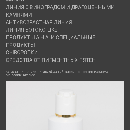
ЛИНИЯ С ВИНОГРАДОМ И ДРАГОЦЕННЫМИ
ДЛЯ ПРОФЕССИОНАЛОВ
КАМНЯМИ
АНТИВОЗРАСТНАЯ ЛИНИЯ
КОСМЕТОЛОГ
ЛИНИЯ БОТОКС-LIKE
ПРОДУКТЫ А.Н.А. И СПЕЦИАЛЬНЫЕ
ПРОДУКТЫ
БЛОГ
СЫВОРОТКИ
СРЕДСТВА ОТ ПИГМЕНТНЫХ ПЯТЕН
ОТЗЫВЫ
каталог
>
тоники
>
двухфазный тоник для снятия макияжа
struccante bifasico
КОНТАКТЫ +79259177005
КОРЗИНА
(0)