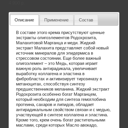
4 900 p.
Описание
Применение
Состав
В составе этого крема присутствуют ценные
экстракты олигоэлементов Родохрозита,
Малахитовой Марганца и меди. Жидкий
экстракт Малахита представляет собой новый
источник минералов для эпидермиса в
стрессовом состоянии. Еще более важный
олигоэлемент – это Медь, которая играет
важную роль антирадикала, увеличивает
выработку коллагена и эластина в
фибробластах и активизирует тирозиназу в
метаноцитах, способствуя синтезу
предшественников меланина. Жидкий экстракт
Родохрозита особенно богат Марганцем,
который необходим для синтеза гемоглобина
протеина, сахаров и липидов, обладает
антирадикальным свойством связан и с медью,
участвующей в синтезе коллагена и эластина.
Кроме того, крем очень богат растительными
маслами, среди которых Масло авокадо,