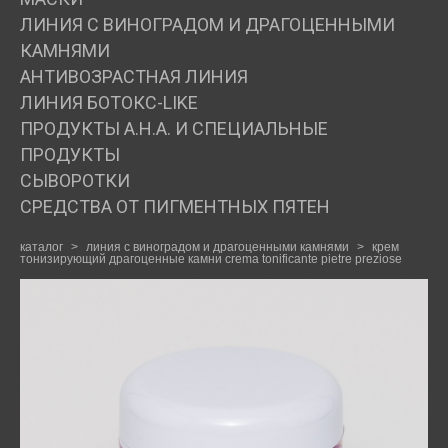
ЛИНИЯ С ВИНОГРАДОМ И ДРАГОЦЕННЫМИ
ДЛЯ ПРОФЕССИОНАЛОВ
КАМНЯМИ
АНТИВОЗРАСТНАЯ ЛИНИЯ
КОСМЕТОЛОГ
ЛИНИЯ БОТОКС-LIKE
ПРОДУКТЫ А.Н.А. И СПЕЦИАЛЬНЫЕ
ПРОДУКТЫ
БЛОГ
СЫВОРОТКИ
СРЕДСТВА ОТ ПИГМЕНТНЫХ ПЯТЕН
ОТЗЫВЫ
каталог
>
линия с виноградом и драгоценными камнями
>
крем
тонизирующий драгоценные камни crema tonificante pietre preziose
КОНТАКТЫ +79259177005
КОРЗИНА
(0)